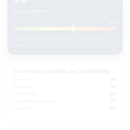
°f
Eau calcaire
0°f
20°f
40°f
Données du 06/05/2026 provenant du site du Ministère de la
Santé
Communes proches de Colombelles
Cuverville
19°f
Giberville
14°f
Hérouvillette
43°f
Hérouville-Saint-Clair
27°f
Escoville
43°f