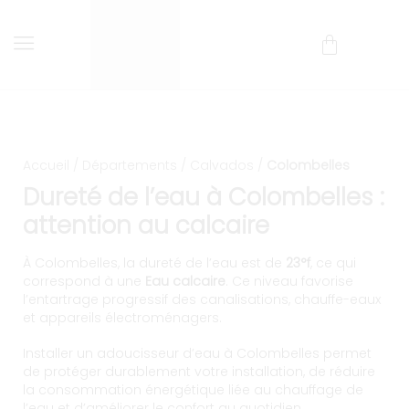
Installation et entretien 
Livraison et installation comprises !
Accueil
/
Départements
/
Calvados
/
Colombelles
Dureté de l’eau à Colombelles :
attention au calcaire
À Colombelles, la dureté de l’eau est de
23°f
, ce qui
correspond à une
Eau calcaire
. Ce niveau favorise
l’entartrage progressif des canalisations, chauffe-eaux
et appareils électroménagers.
Installer un adoucisseur d’eau à Colombelles permet
de protéger durablement votre installation, de réduire
la consommation énergétique liée au chauffage de
l’eau et d’améliorer le confort au quotidien.