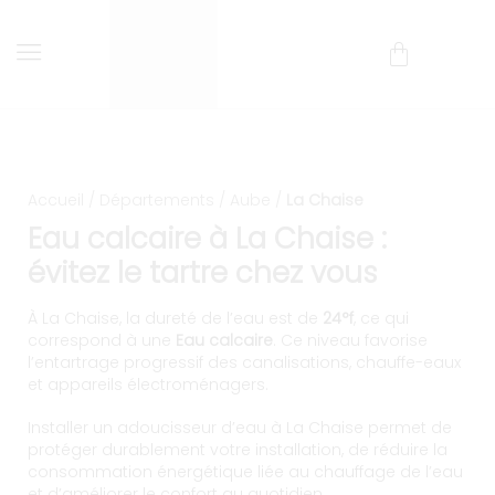
Installation et entretien d
Livraison et installation comprises !
Accueil
/
Départements
/
Aube
/
La Chaise
Eau calcaire à La Chaise :
évitez le tartre chez vous
À La Chaise, la dureté de l’eau est de
24°f
, ce qui
correspond à une
Eau calcaire
. Ce niveau favorise
l’entartrage progressif des canalisations, chauffe-eaux
et appareils électroménagers.
Installer un adoucisseur d’eau à La Chaise permet de
protéger durablement votre installation, de réduire la
consommation énergétique liée au chauffage de l’eau
et d’améliorer le confort au quotidien.