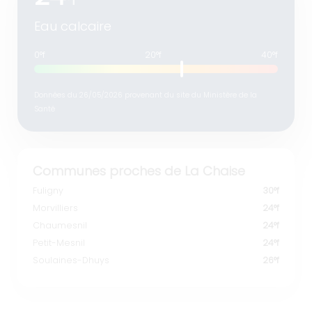
°f
Eau calcaire
0°f
20°f
40°f
Données du 26/05/2026 provenant du site du Ministère de la
Santé
Communes proches de La Chaise
Fuligny
30°f
Morvilliers
24°f
Chaumesnil
24°f
Petit-Mesnil
24°f
Soulaines-Dhuys
26°f