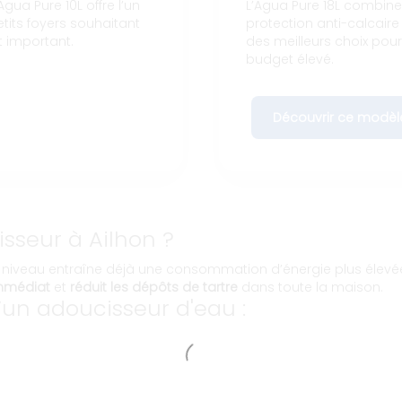
gua Pure 10L offre l’un
L’Agua Pure 18L combin
etits foyers souhaitant
protection anti-calcaire 
t important.
des meilleurs choix pou
budget élevé.
Découvrir ce modèl
isseur à Ailhon ?
 niveau entraîne déjà une consommation d’énergie plus élevée e
immédiat
et
réduit les dépôts de tartre
dans toute la maison.
un adoucisseur d'eau :
s