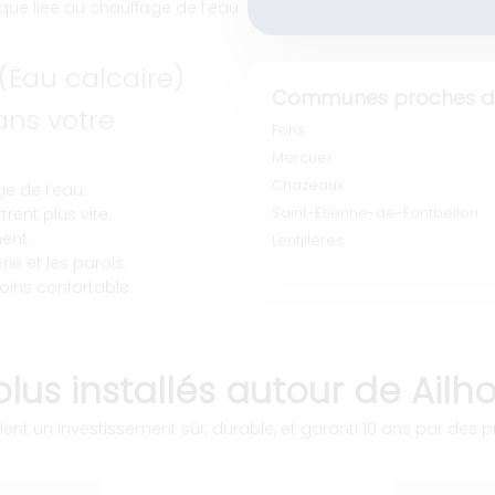
que liée au chauffage de l’eau
 (Eau calcaire)
Communes proches de
ns votre
Fons
Mercuer
Chazeaux
e de l’eau.
rent plus vite.
Saint-Étienne-de-Fontbellon
ent.
Lentillères
ie et les parois.
oins confortable.
lus installés autour de Ailh
ent un investissement sûr, durable, et garanti 10 ans par des pr