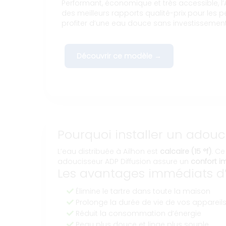
Performant, économique et très accessible, l’A
des meilleurs rapports qualité-prix pour les p
profiter d’une eau douce sans investissemen
Découvrir ce modèle →
Pourquoi installer un adouc
L’eau distribuée à Ailhon est
calcaire (15 °f)
. Ce
adoucisseur ADP Diffusion assure un
confort 
Les avantages immédiats d’
Élimine le tartre dans toute la maison
Prolonge la durée de vie de vos appareil
Réduit la consommation d’énergie
Peau plus douce et linge plus souple