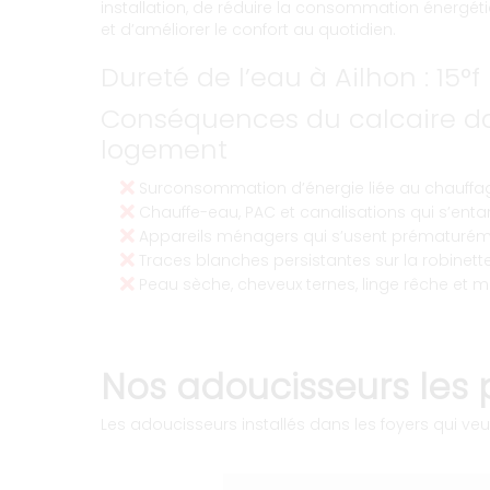
installation, de réduire la consommation énergéti
et d’améliorer le confort au quotidien.
Dureté de l’eau à Ailhon : 15°f
Conséquences du calcaire da
logement
Surconsommation d’énergie liée au chauffag
Chauffe-eau, PAC et canalisations qui s’entart
Appareils ménagers qui s’usent prématurém
Traces blanches persistantes sur la robinetter
Peau sèche, cheveux ternes, linge rêche et m
Nos adoucisseurs les p
Les adoucisseurs installés dans les foyers qui veul