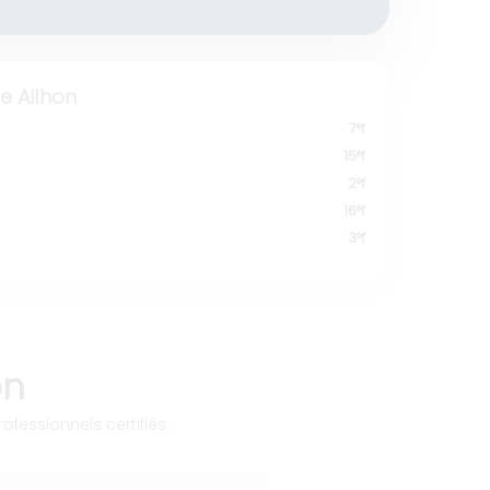
 Ailhon
7°f
15°f
2°f
16°f
3°f
on
ofessionnels certifiés.