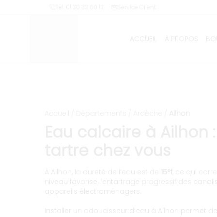
Installation et entretien
Tel: 01 30 33 60 13
Service Client
ACCUEIL
À PROPOS
BO
Accueil
/
Départements
/
Ardèche
/
Ailhon
Eau calcaire à Ailhon :
tartre chez vous
À Ailhon, la dureté de l’eau est de
15°f
, ce qui cor
niveau favorise l’entartrage progressif des canali
appareils électroménagers.
Installer un adoucisseur d’eau à Ailhon permet d