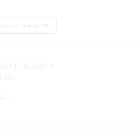
nder un devis gratuit
ADP Diffusion ?
 l’eau
ment