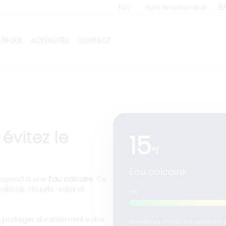
 d’adoucisseur à Ailhon (A
❘
❘
FAQ
Suivi de commande
UTIQUE
ACTUALITÉS
CONTACT
Livraison et installation comprises !
 évitez le
15
°f
Eau calcaire
respond à une
Eau calcaire
. Ce
sations, chauffe-eaux et
0°f
e protéger durablement votre
Données du 05/05/2026 provenant du