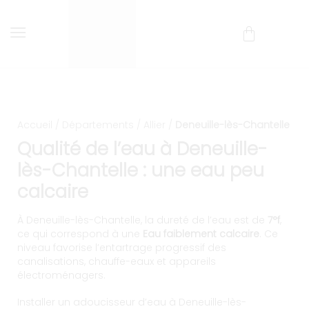
Installation et entretien d’
Livraison et installation comprises !
Accueil
/
Départements
/
Allier
/
Deneuille-lès-Chantelle
Qualité de l’eau à Deneuille-
lès-Chantelle : une eau peu
calcaire
À Deneuille-lès-Chantelle, la dureté de l’eau est de
7°f
,
ce qui correspond à une
Eau faiblement calcaire
. Ce
niveau favorise l’entartrage progressif des
canalisations, chauffe-eaux et appareils
électroménagers.
Installer un adoucisseur d’eau à Deneuille-lès-