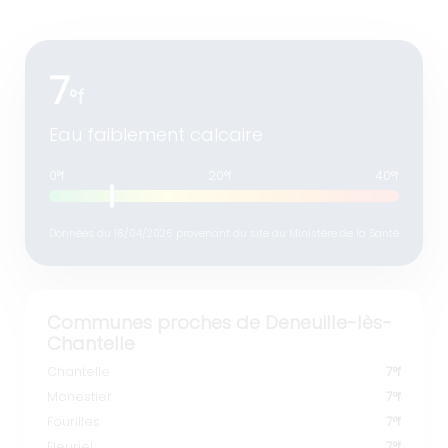
7
°f
Eau faiblement calcaire
0°f
20°f
40°f
Données du 16/04/2026 provenant du site du Ministère de la Santé
Communes proches de Deneuille-lès-
Chantelle
Chantelle
7°f
Monestier
7°f
Fourilles
7°f
Fleuriel
7°f