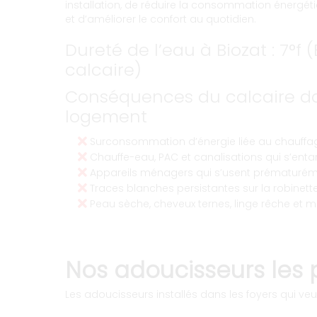
installation, de réduire la consommation énergéti
et d’améliorer le confort au quotidien.
Dureté de l’eau à Biozat : 7°f
calcaire)
Conséquences du calcaire da
logement
Surconsommation d’énergie liée au chauffag
Chauffe-eau, PAC et canalisations qui s’entart
Appareils ménagers qui s’usent prématurém
Traces blanches persistantes sur la robinetter
Peau sèche, cheveux ternes, linge rêche et m
Nos adoucisseurs les p
Les adoucisseurs installés dans les foyers qui veul