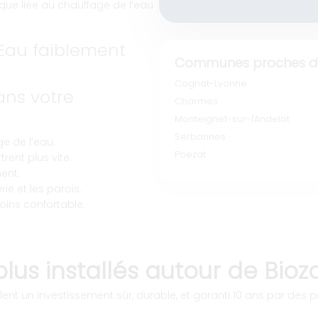
que liée au chauffage de l’eau
 (Eau faiblement
Communes proches de
Cognat-Lyonne
ns votre
Charmes
Monteignet-sur-l'Andelot
Serbannes
e de l’eau.
Poëzat
rent plus vite.
ent.
ie et les parois.
oins confortable.
lus installés autour de Bioz
ent un investissement sûr, durable, et garanti 10 ans par des pr