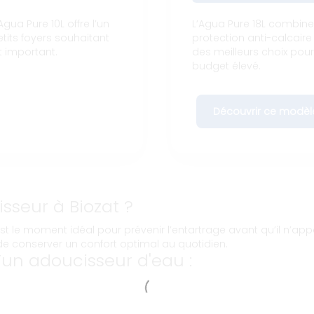
gua Pure 10L offre l’un
L’Agua Pure 18L combin
etits foyers souhaitant
protection anti-calcaire 
t important.
des meilleurs choix pou
budget élevé.
Découvrir ce modèl
sseur à Biozat ?
est le moment idéal pour prévenir l’entartrage avant qu’il n’
de conserver un confort optimal au quotidien.
un adoucisseur d'eau :
s