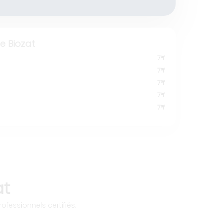
 Biozat
7°f
7°f
7°f
7°f
7°f
at
ofessionnels certifiés.