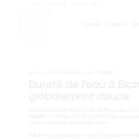
Installation et entretien 
Tel: 01 30 33 60 13
Service Client
ACCUEIL
À PROPOS
BO
Accueil
/
Départements
/
Allier
/
Biozat
Dureté de l’eau à Bioz
globalement douce
À Biozat, la dureté de l’eau est de
7°f
, ce qui cor
calcaire
. Ce niveau favorise l’entartrage progress
eaux et appareils électroménagers.
Installer un adoucisseur d’eau à Biozat permet 