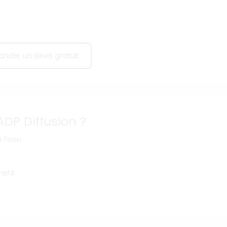
nder un devis gratuit
ADP Diffusion ?
 l’eau
ment