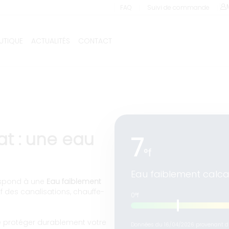
d’adoucisseur à Biozat (All
❘
❘
FAQ
Suivi de commande
UTIQUE
ACTUALITÉS
CONTACT
Livraison et installation comprises !
at : une eau
7
°f
Eau faiblement calca
respond à une
Eau faiblement
if des canalisations, chauffe-
0°f
de protéger durablement votre
Données du 16/04/2026 provenant du 