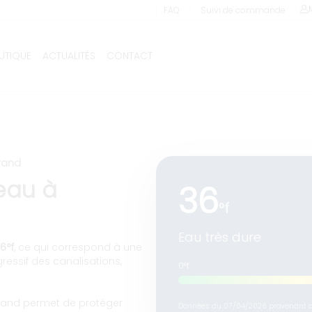
 d’adoucisseur à Seraucou
❘
❘
FAQ
Suivi de commande
UTIQUE
ACTUALITÉS
CONTACT
Livraison et installation comprises !
rand
’eau à
36
°f
Eau très dure
6°f
, ce qui correspond à une
gressif des canalisations,
0°f
Grand permet de protéger
Données du 07/04/2026 provenant du