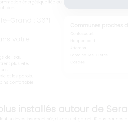
nsommation énergétique liée au
otidien.
le-Grand : 36°f
Communes proches de
Contescourt
ns votre
Happencourt
Artemps
Fontaine-lès-Clercs
e de l’eau.
Castres
rent plus vite.
ent.
ie et les parois.
oins confortable.
plus installés autour de Se
ent un investissement sûr, durable, et garanti 10 ans par des pr