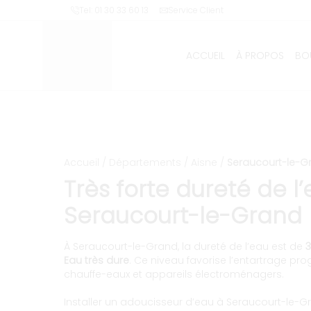
Installation et entretien
Tel: 01 30 33 60 13
Service Client
ACCUEIL
À PROPOS
BO
Accueil
/
Départements
/
Aisne
/
Seraucourt-le-G
Très forte dureté de l
Seraucourt-le-Grand
À Seraucourt-le-Grand, la dureté de l’eau est de
3
Eau très dure
. Ce niveau favorise l’entartrage pro
chauffe-eaux et appareils électroménagers.
Installer un adoucisseur d’eau à Seraucourt-le-