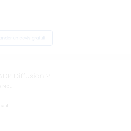
s
nder un devis gratuit
ADP Diffusion ?
 l’eau
ment