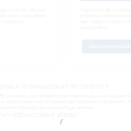
gua Pure 10L offre l’un
L’Agua Pure 18L combin
etits foyers souhaitant
protection anti-calcaire 
t important.
des meilleurs choix pou
budget élevé.
Découvrir ce modèl
cisseur à Seraucourt-le-Grand ?
f)
. Ce niveau est particulièrement agressif pour vos équipeme
r un adoucisseur haut rendement ADP Diffusion vous garantit u
ation d’énergie liée au chauffage de l’eau.
un adoucisseur d'eau :