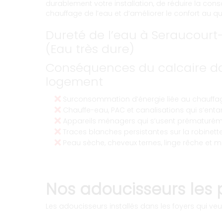
durablement votre installation, de réduire la co
chauffage de l’eau et d’améliorer le confort au qu
Dureté de l’eau à Seraucourt-
(Eau très dure)
Conséquences du calcaire da
logement
Surconsommation d’énergie liée au chauffag
Chauffe-eau, PAC et canalisations qui s’entart
Appareils ménagers qui s’usent prématurém
Traces blanches persistantes sur la robinetter
Peau sèche, cheveux ternes, linge rêche et m
Nos adoucisseurs les 
Les adoucisseurs installés dans les foyers qui veul