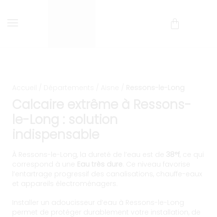
Installation et entretien d
Livraison et installation comprises !
Accueil
/
Départements
/
Aisne
/
Ressons-le-Long
Calcaire extrême à Ressons-
le-Long : solution
indispensable
À Ressons-le-Long, la dureté de l’eau est de
38°f
, ce qui
correspond à une
Eau très dure
. Ce niveau favorise
l’entartrage progressif des canalisations, chauffe-eaux
et appareils électroménagers.
Installer un adoucisseur d’eau à Ressons-le-Long
permet de protéger durablement votre installation, de