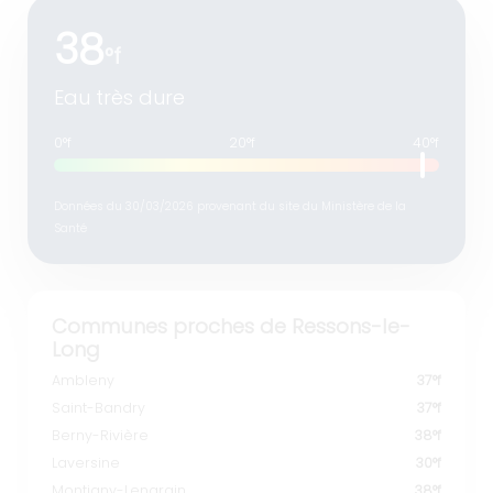
38
°f
Eau très dure
0°f
20°f
40°f
Données du 30/03/2026 provenant du site du Ministère de la
Santé
Communes proches de Ressons-le-
Long
Ambleny
37°f
Saint-Bandry
37°f
Berny-Rivière
38°f
Laversine
30°f
Montigny-Lengrain
38°f