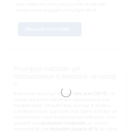
des meilleurs choix pour profiter d’une eau
douce sans engager un budget élevé.
Découvrir ce modèle →
Pourquoi installer un
adoucisseur à Ressons-le-Long
?
À Ressons-le-Long, l’eau est
très dure (38 °f)
. Ce
niveau est particulièrement agressif pour vos
équipements : chauffe-eau, pompe à chaleur,
canalisations et appareils ménagers. Installer un
adoucisseur haut rendement ADP Diffusion vous
garantit une
protection maximale
, un confort
immédiat et une
réduction jusqu’à 40 %
de votre