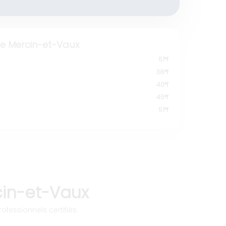
 Mercin-et-Vaux
51°f
38°f
40°f
45°f
51°f
cin-et-Vaux
ofessionnels certifiés.