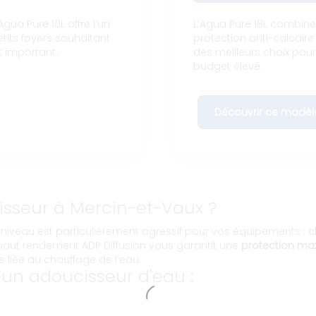
gua Pure 10L offre l’un
L’Agua Pure 18L combin
etits foyers souhaitant
protection anti-calcaire 
t important.
des meilleurs choix pou
budget élevé.
Découvrir ce modèl
isseur à Mercin-et-Vaux ?
 niveau est particulièrement agressif pour vos équipements : 
 haut rendement ADP Diffusion vous garantit une
protection ma
liée au chauffage de l’eau.
un adoucisseur d'eau :