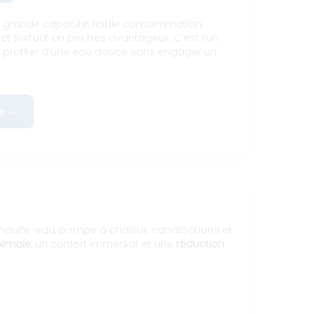
e grande capacité, faible consommation,
et surtout un prix très avantageux. C’est l’un
r profiter d’une eau douce sans engager un
e →
chauffe-eau, pompe à chaleur, canalisations et
ximale
, un confort immédiat et une
réduction