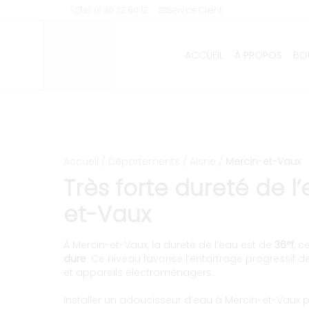
Installation et entretien
Tel: 01 30 33 60 13
Service Client
ACCUEIL
À PROPOS
BO
Accueil
/
Départements
/
Aisne
/
Mercin-et-Vaux
Très forte dureté de l
et-Vaux
À Mercin-et-Vaux, la dureté de l’eau est de
36°f
, 
dure
. Ce niveau favorise l’entartrage progressif 
et appareils électroménagers.
Installer un adoucisseur d’eau à Mercin-et-Vaux