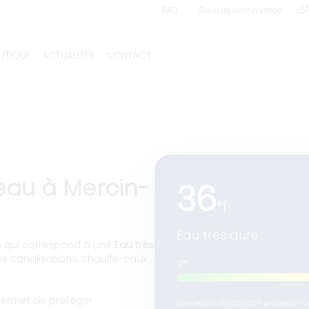
 d’adoucisseur à Mercin-et
❘
❘
FAQ
Suivi de commande
UTIQUE
ACTUALITÉS
CONTACT
Livraison et installation comprises !
’eau à Mercin-
36
°f
Eau très dure
ce qui correspond à une
Eau très
des canalisations, chauffe-eaux
0°f
 permet de protéger
Données du 18/03/2026 provenant du 