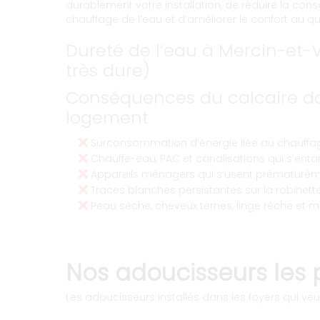
durablement votre installation, de réduire la co
chauffage de l’eau et d’améliorer le confort au qu
Dureté de l’eau à Mercin-et-V
très dure)
Conséquences du calcaire da
logement
Surconsommation d’énergie liée au chauffag
Chauffe-eau, PAC et canalisations qui s’entart
Appareils ménagers qui s’usent prématurém
Traces blanches persistantes sur la robinetter
Peau sèche, cheveux ternes, linge rêche et m
Nos adoucisseurs les 
Les adoucisseurs installés dans les foyers qui veul