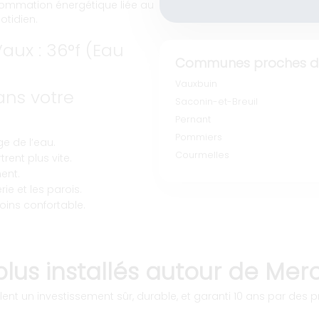
nsommation énergétique liée au
otidien.
aux : 36°f (Eau
Communes proches de
Vauxbuin
ns votre
Saconin-et-Breuil
Pernant
Pommiers
e de l’eau.
Courmelles
rent plus vite.
ent.
ie et les parois.
oins confortable.
plus installés autour de Mer
ent un investissement sûr, durable, et garanti 10 ans par des pr