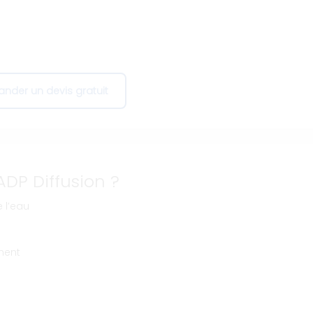
s
nder un devis gratuit
ADP Diffusion ?
 l’eau
ment