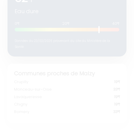
°f
Eau dure
0°f
20°f
40°f
Données du 23/02/2026 provenant du site du Ministère de la
Santé
Communes proches de Malzy
Crupilly
19°f
Monceau-sur-Oise
33°f
Lavaqueresse
19°f
Chigny
19°f
Romery
33°f