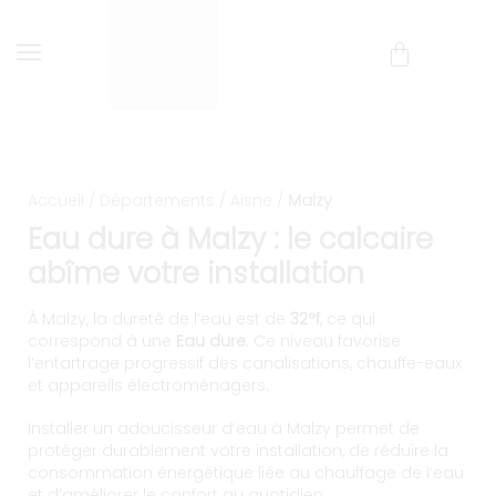
Installation et entretien d
Livraison et installation comprises !
Accueil
/
Départements
/
Aisne
/
Malzy
Eau dure à Malzy : le calcaire
abîme votre installation
À Malzy, la dureté de l’eau est de
32°f
, ce qui
correspond à une
Eau dure
. Ce niveau favorise
l’entartrage progressif des canalisations, chauffe-eaux
et appareils électroménagers.
Installer un adoucisseur d’eau à Malzy permet de
protéger durablement votre installation, de réduire la
consommation énergétique liée au chauffage de l’eau
et d’améliorer le confort au quotidien.