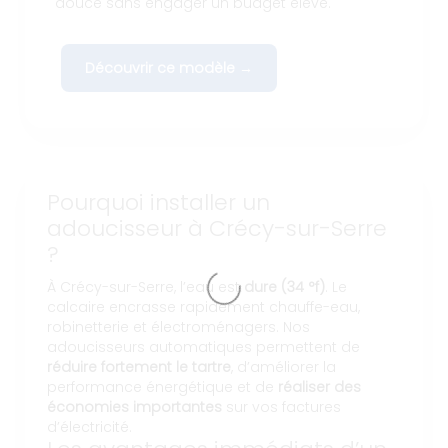
douce sans engager un budget élevé.
Découvrir ce modèle →
Pourquoi installer un
adoucisseur à Crécy-sur-Serre
?
À Crécy-sur-Serre, l’eau est
dure (34 °f)
. Le
calcaire encrasse rapidement chauffe-eau,
robinetterie et électroménagers. Nos
adoucisseurs automatiques permettent de
réduire fortement le tartre
, d’améliorer la
performance énergétique et de
réaliser des
économies importantes
sur vos factures
d’électricité.