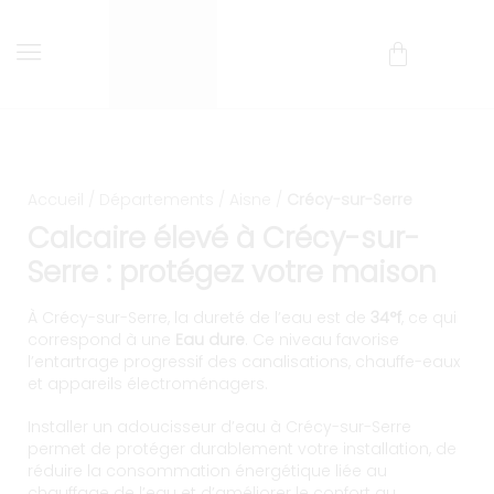
Installation et entretien d
Livraison et installation comprises !
Accueil
/
Départements
/
Aisne
/
Crécy-sur-Serre
Calcaire élevé à Crécy-sur-
Serre : protégez votre maison
À Crécy-sur-Serre, la dureté de l’eau est de
34°f
, ce qui
correspond à une
Eau dure
. Ce niveau favorise
l’entartrage progressif des canalisations, chauffe-eaux
et appareils électroménagers.
Installer un adoucisseur d’eau à Crécy-sur-Serre
permet de protéger durablement votre installation, de
réduire la consommation énergétique liée au
chauffage de l’eau et d’améliorer le confort au