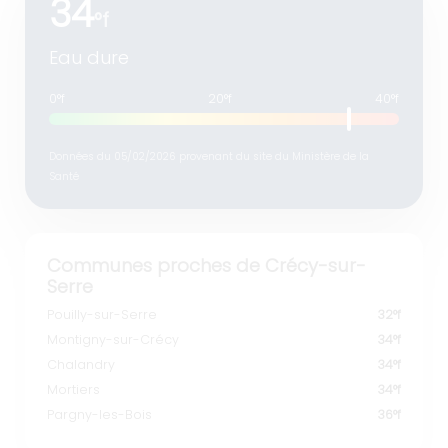
34
°f
Eau dure
0°f
20°f
40°f
Données du 05/02/2026 provenant du site du Ministère de la
Santé
Communes proches de Crécy-sur-
Serre
Pouilly-sur-Serre
32°f
Montigny-sur-Crécy
34°f
Chalandry
34°f
Mortiers
34°f
Pargny-les-Bois
36°f