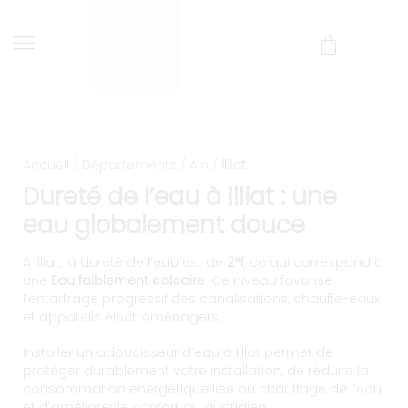
Installation et entretien d’
Livraison et installation comprises !
Accueil
/
Départements
/
Ain
/
Illiat
Dureté de l’eau à Illiat : une
eau globalement douce
À Illiat, la dureté de l’eau est de
2°f
, ce qui correspond à
une
Eau faiblement calcaire
. Ce niveau favorise
l’entartrage progressif des canalisations, chauffe-eaux
et appareils électroménagers.
Installer un adoucisseur d’eau à Illiat permet de
protéger durablement votre installation, de réduire la
consommation énergétique liée au chauffage de l’eau
et d’améliorer le confort au quotidien.