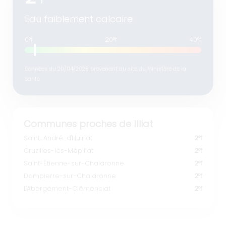
°f
Eau faiblement calcaire
0°f
20°f
40°f
Données du 20/04/2026 provenant du site du Ministère de la
Santé
Communes proches de Illiat
Saint-André-d'Huiriat
2°f
Cruzilles-lès-Mépillat
2°f
Saint-Étienne-sur-Chalaronne
2°f
Dompierre-sur-Chalaronne
2°f
L'Abergement-Clémenciat
2°f