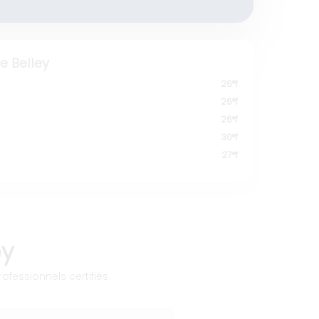
 Belley
26°f
26°f
26°f
30°f
27°f
ey
ofessionnels certifiés.