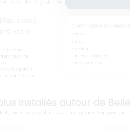
que liée au chauffage de l’eau
 (Eau dure)
Communes proches de
ns votre
Virignin
Brens
Magnieu
e de l’eau.
rent plus vite.
Parves et Nattages
ent.
Arboys en Bugey
ie et les parois.
oins confortable.
lus installés autour de Bell
ent un investissement sûr, durable, et garanti 10 ans par des pr