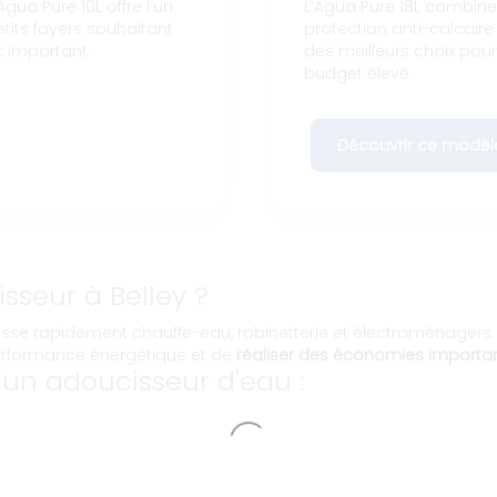
gua Pure 10L offre l’un
L’Agua Pure 18L combin
etits foyers souhaitant
protection anti-calcaire 
t important.
des meilleurs choix pou
budget élevé.
Découvrir ce modèl
sseur à Belley ?
rasse rapidement chauffe-eau, robinetterie et électroménage
performance énergétique et de
réaliser des économies importa
un adoucisseur d'eau :
s