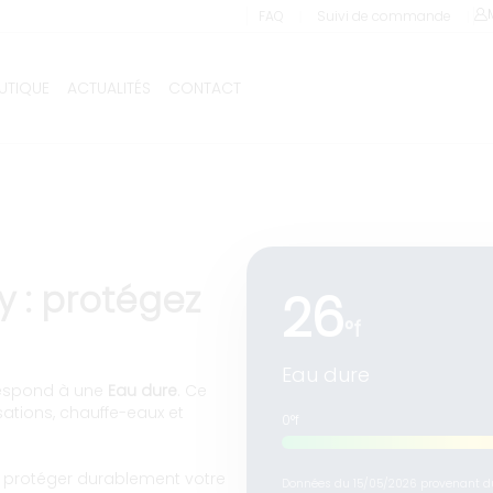
sseur à Belley (Ain) - Devis et po
❘
❘
FAQ
Suivi de commande
UTIQUE
ACTUALITÉS
CONTACT
Livraison et installation comprises !
y : protégez
26
°f
Eau dure
rrespond à une
Eau dure
. Ce
sations, chauffe-eaux et
0°f
e protéger durablement votre
Données du 15/05/2026 provenant du 