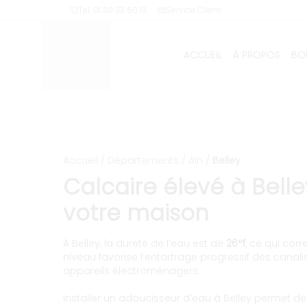
Installation et entretien d’adouci
Tel: 01 30 33 60 13
Service Client
ACCUEIL
À PROPOS
BO
Accueil
/
Départements
/
Ain
/
Belley
Calcaire élevé à Belle
votre maison
À Belley, la dureté de l’eau est de
26°f
, ce qui co
niveau favorise l’entartrage progressif des canali
appareils électroménagers.
Installer un adoucisseur d’eau à Belley permet d