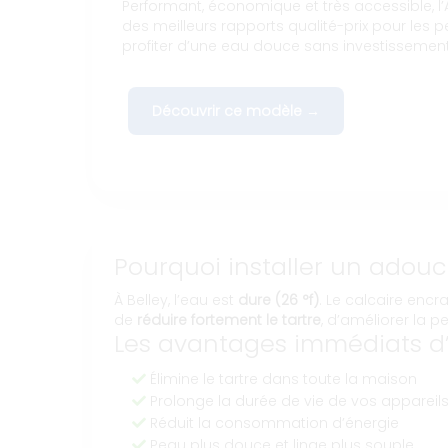
Performant, économique et très accessible, l’A
des meilleurs rapports qualité-prix pour les p
profiter d’une eau douce sans investissemen
Découvrir ce modèle →
Pourquoi installer un adouci
À Belley, l’eau est
dure (26 °f)
. Le calcaire enc
de
réduire fortement le tartre
, d’améliorer la 
Les avantages immédiats d’
Élimine le tartre dans toute la maison
Prolonge la durée de vie de vos appareil
Réduit la consommation d’énergie
Peau plus douce et linge plus souple