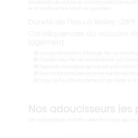
installation, de réduire la consommation énergéti
et d’améliorer le confort au quotidien.
Dureté de l’eau à Belley : 26°f
Conséquences du calcaire da
logement
Surconsommation d’énergie liée au chauffag
Chauffe-eau, PAC et canalisations qui s’entart
Appareils ménagers qui s’usent prématurém
Traces blanches persistantes sur la robinetter
Peau sèche, cheveux ternes, linge rêche et m
Nos adoucisseurs les p
Les adoucisseurs installés dans les foyers qui veul