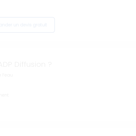
nder un devis gratuit
ADP Diffusion ?
 l’eau
ment